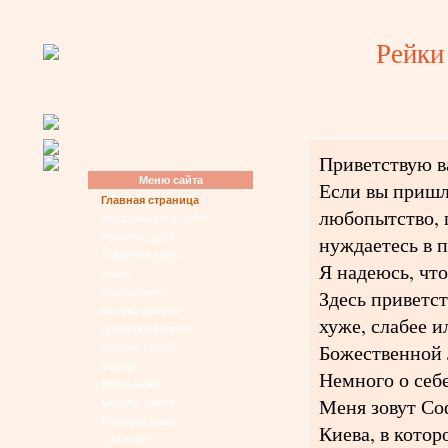
Рейки
Приветствую ва
Меню сайта
Если вы пришли
Главная страница
любопытство, 
Информация о сайте
Новости сайта
нуждаетесь в 
Обратная связь
Я надеюсь, что
Рейки
Здесь приветс
Школа Рейки
Каталог файлов
хуже, слабее и
Доска объявлений
Божественной 
Каталог статей
Форум
Немного о себе
Фотоальбом
Меня зовут Соф
Каталог сайтов
Гостевая книга
Киева, в кото
Саи Баба