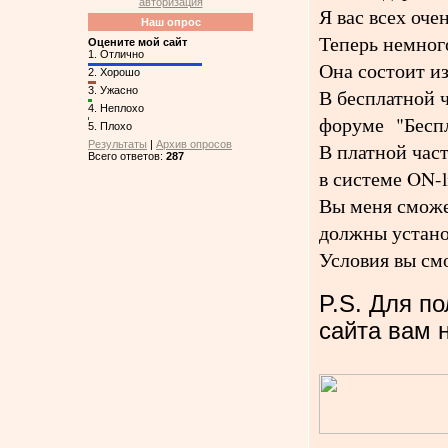
авторизация
Я вас всех оч
Наш опрос
Теперь немног
Оцените мой сайт
1.
Отлично
Она состоит из
2.
Хорошо
3.
Ужасно
В бесплатной ч
4.
Неплохо
форуме "Беспл
5.
Плохо
Результаты
|
Архив опросов
В платной час
Всего ответов:
287
в системе ON-l
Вы меня сможет
должны устано
Условия вы смо
P.S. Для п
сайта вам 