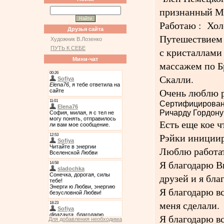
признанный М
Работаю : Хо
Друзья сайта
Путешествием 
Художник B.Лозенко
ПУТЬ К СЕБЕ
с кристаллами
Мини-чат
массажем по Б
Скалли.
Очень люблю р
Сертифициров
Ричарду Гордону 
Есть еще кое ч
Рэйки инициир
Люблю работат
Я благодарю В
друзей и я бла
Я благодарю вс
меня сделали.
Я благодарю в
Для добавления необходима