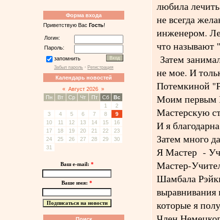
любила лечить
Форма входа
не всегда жела
Приветствую Вас
Гость
!
инженером. Ле
Логин:
что называют "
Пароль:
Затем занимал
запомнить
Забыл пароль
·
Регистрация
не мое. И тол
Календарь новостей
Потемкиной "Рэ
«
Август 2026
»
Моим первым М
Пн
Вт
Ср
Чт
Пт
Сб
Вс
1
2
Мастерскую сте
3
4
5
6
7
8
9
И я благодарна
10
11
12
13
14
15
16
17
18
19
20
21
22
23
Затем много д
24
25
26
27
28
29
30
31
Я Мастер - Уч
Мастер-Учител
Ваш e-mail:
*
Шамбала Рэйки
Ваше имя:
*
выравнивания п
которые я полу
Член Немецко
Поиск